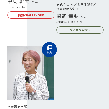
中島 幹太
さん
株式会社 イズミ車体製作所
Nakajima Kanta
代表取締役社長
國武 幸弘
情熱CHALLENGER
さん
Kunitake Yukihiro
クマガク人物伝
教員
社会福祉学部