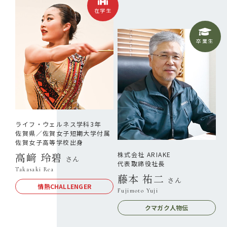
在学生
卒業生
ライフ・ウェルネス学科3年
佐賀県／佐賀女子短期大学付属
佐賀女子高等学校出身
高﨑 玲碧
株式会社 ARIAKE
さん
代表取締役社長
Takasaki Rea
藤本 祐二
さん
情熱CHALLENGER
Fujimoto Yuji
クマガク人物伝