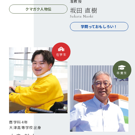
准教授
坂田 直樹
クマガク人物伝
Sakata Naoki
学問っておもしろい！
在学生
卒業生
商学科4年
大津高等学校出身