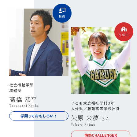
教員
在学生
社会福祉学部
准教授
髙橋 恭平
子ども家庭福祉学科3年
Takahashi Kyohei
大分県／藤蔭高等学校出身
学問っておもしろい！
矢原 来夢
さん
Yahara Raimu
情熱CHALLENGER