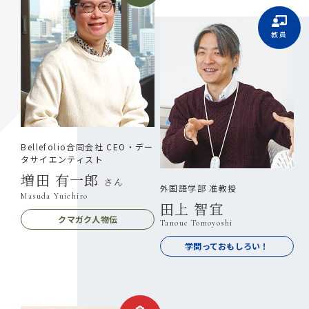
教員
Bellefolio合同会社 CEO・デー
タサイエンティスト
増田 有一郎
さん
外国語学部 准教授
Masuda Yuichiro
田上 智宜
クマガク人物伝
Tanoue Tomoyoshi
学問っておもしろい！