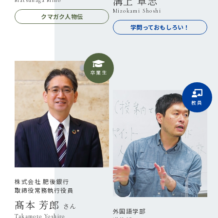
溝上 章志
Matsunaga Miho
Mizokami Shoshi
クマガク人物伝
学問っておもしろい！
卒業生
教員
株式会社 肥後銀行
取締役常務執行役員
髙本 芳郎
さん
外国語学部
Takamoto Yoshiro