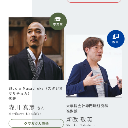
卒業生
教員
Studio Masachuka（スタジオ
マサチュカ）
代表
森川 真彦
大学院会計専門職研究科
さん
准教授
Morikawa Masahiko
新改 敬英
クマガク人物伝
Shinkai Takahide