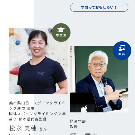
学問っておもしろい！
卒業生
教員
熊本県山岳・スポーツクライミ
ング連盟 理事
国体スポーツクライミング少年
男子 熊本県代表監督
経済学部
松永 美穂
教授
さん