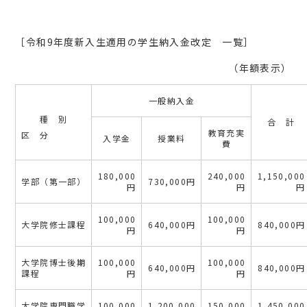
［令和9年度新入生適用の学生納入金改定 一覧］
（年額表示）
一般納入金
種 別
合 計
教育充実
区 分
入学金
授業料
費
180,000
240,000
1,150,000
学部（第一部）
730,000円
円
円
円
100,000
100,000
大学院修士課程
640,000円
840,000円
円
円
大学院博士後期
100,000
100,000
640,000円
840,000円
課程
円
円
大学院専門職学
100,000
1,200,000
150,000
1,450,000