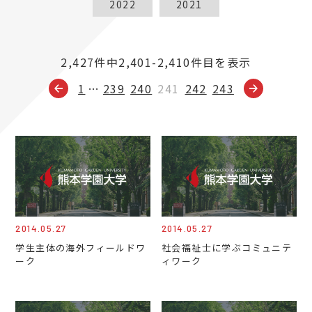
2022
2021
2,427件中2,401-2,410件目を表示
1
…
239
240
241
242
243
2014.05.27
2014.05.27
学生主体の海外フィールドワ
社会福祉士に学ぶコミュニテ
ーク
ィワーク