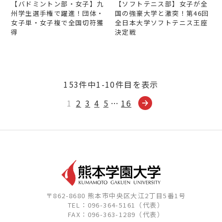
【バドミントン部・女子】九
【ソフトテニス部】女子が全
州学生選手権で躍進！団体・
国の強豪大学と激突！第46回
女子単・女子複で全国切符獲
全日本大学ソフトテニス王座
得
決定戦
153件中1-10件目を表示
1
2
3
4
5
…
16
〒862-8680 熊本市中央区大江2丁目5番1号
TEL：096-364-5161（代表）
FAX：096-363-1289（代表）