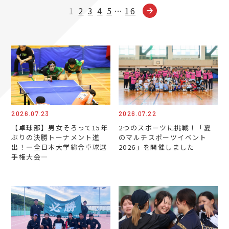
1
2
3
4
5
…
16
2026.07.23
2026.07.22
【卓球部】男女そろって15年
2つのスポーツに挑戦！「夏
ぶりの決勝トーナメント進
のマルチスポーツイベント
出！―全日本大学総合卓球選
2026」を開催しました
手権大会―