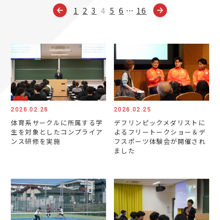
1
2
3
4
5
6
…
16
2026.02.26
2026.02.25
体育系サークルに所属する学
デフリンピックメダリストに
生を対象としたコンプライア
よるフリートークショー＆デ
ンス研修を実施
フスポーツ体験会が開催され
ました