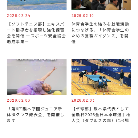
2026.02.24
2026.02.10
【ソフトテニス部】エキスパ
体育会学生の強みを就職活動
ート指導者を招聘し強化練習
につなげる、「体育会学生の
会を開催 ―スポーツ安全協会
ための就職ガイダンス」を開
助成事業―
催
2026.02.03
2026.02.03
「第6回熊本学園ジュニア新
【卓球部】熊本県代表として
体操クラブ発表会」を開催し
全農杯2026全日本卓球選手権
ます
大会（ダブルスの部）に出場