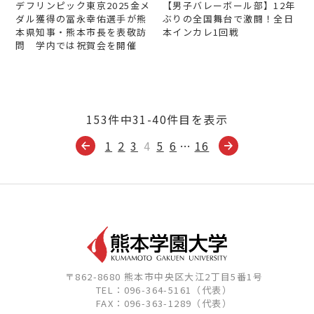
デフリンピック東京2025金メ
【男子バレーボール部】12年
ダル獲得の冨永幸佑選手が熊
ぶりの全国舞台で激闘！全日
本県知事・熊本市長を表敬訪
本インカレ1回戦
問 学内では祝賀会を開催
153件中31-40件目を表示
1
2
3
4
5
6
…
16
〒862-8680 熊本市中央区大江2丁目5番1号
TEL：096-364-5161（代表）
FAX：096-363-1289（代表）