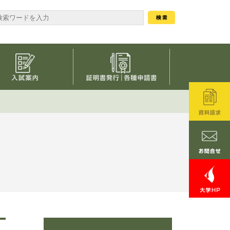
奨学金・研究助成
入試案内
証明書発行｜各種