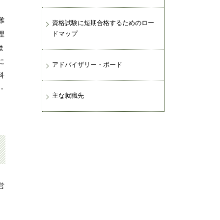
難
資格試験に短期合格するためのロー
理
ドマップ
ま
に
アドバイザリー・ボード
科
・
主な就職先
営