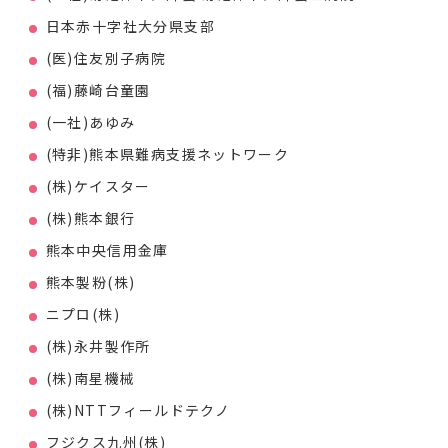
日本赤十字社大分県支部
(医)住友別子病院
(福)藤崎台童園
(一社)あゆみ
(特非)熊本県難病支援ネットワーク
(株)ケイスター
(株)熊本銀行
熊本中央信用金庫
熊本製粉(株)
ニプロ(株)
(株)永井製作所
(株)南星機械
(株)NTTフィールドテクノ
フジクス九州(株)