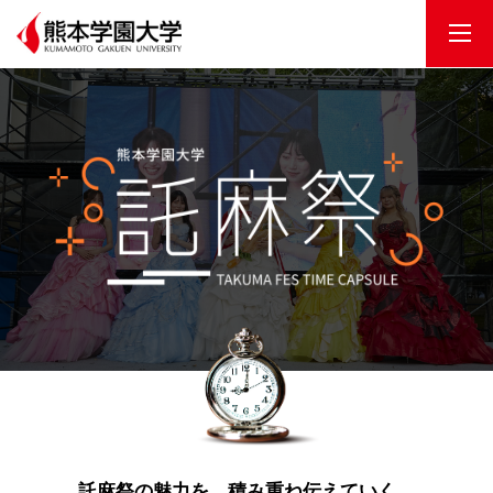
HOME
MOVIE
PHOTO
NEWS&BLOG
託麻祭の魅力を、積み重ね伝えていく。