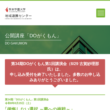
公開講座「DOがくもん」
DO GAKUMON
第34期DOがくもん第1回講演会（8/29 古賀紗理那
氏）は、
申し込み受付を終了いたしました。多数のお申し込
みありがとうございました。
第34期「DOがくもん」第1回講演会
令和8年8月29日（土）
「後悔しない選択 ～夢への挑戦～」