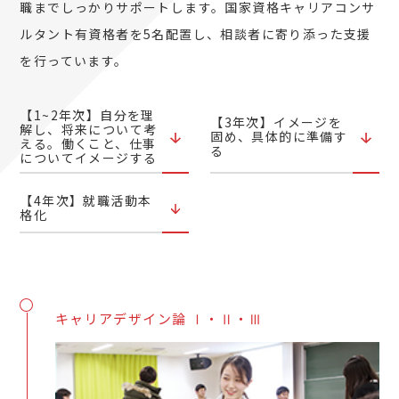
職までしっかりサポートします。国家資格キャリアコンサ
ルタント有資格者を5名配置し、相談者に寄り添った支援
を行っています。
【1~2年次】自分を理
【3年次】イメージを
解し、将来について考
固め、具体的に準備す
える。働くこと、仕事
る
についてイメージする
【4年次】就職活動本
格化
キャリアデザイン論 Ⅰ・Ⅱ・Ⅲ