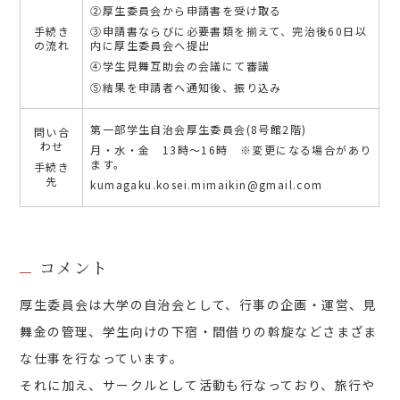
②厚生委員会から申請書を受け取る
手続き
③申請書ならびに必要書類を揃えて、完治後60日以
の流れ
内に厚生委員会へ提出
④学生見舞互助会の会議にて審議
⑤結果を申請者へ通知後、振り込み
第一部学生自治会厚生委員会(8号館2階)
問い合
わせ
月・水・金 13時～16時 ※変更になる場合があり
ます。
手続き
先
kumagaku.kosei.mimaikin@gmail.com
コメント
厚生委員会は大学の自治会として、行事の企画・運営、見
舞金の管理、学生向けの下宿・間借りの斡旋などさまざま
な仕事を行なっています。
それに加え、サークルとして活動も行なっており、旅行や