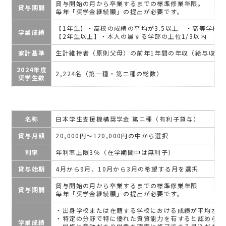
貸与開始の月から卒業するまでの標準修業年限。
貸与期間
毎年「奨学金継続願」の提出が必要です。
【1年生】・高校の成績の平均が3.5以上 ・高等学校
学業成績
【2年生以上】・本人の属する学部の上位1/3以内
家計基準
生計維持者（原則父母）の前年1年間の年収（給与収入
2024年度
2,224名（第一種・第二種の総数）
奨学生数
名称
日本学生支援機構奨学金 第ニ種（有利子貸与）
貸与月額
20,000円～120,000円の中から選択
利率
年利率上限3％（在学期間中は無利子）
貸与始期
4月から9月、10月から3月の希望する月を選択
貸与開始の月から卒業するまでの標準修業年限
貸与期間
毎年「奨学金継続願」の提出が必要です。
・出身学校または在籍する学校における成績が平均水準
・特定の分野で特に優れた資質能力を有すると認められ
学業成績