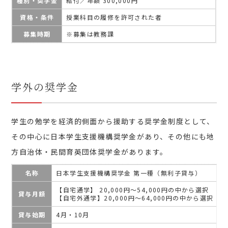
種別・奨学金
給付／年額 300,000円
資格・条件
授業科目の履修を許可された者
募集時期
※募集は教務課
学外の奨学金
学生の勉学を経済的側面から援助する奨学金制度として、
その中心に日本学生支援機構奨学金があり、その他にも地
方自治体・民間育英団体奨学金があります。
名称
日本学生支援機構奨学金 第一種（無利子貸与）
【自宅通学】 20,000円～54,000円の中から選択
貸与月額
【自宅外通学】20,000円～64,000円の中から選択
貸与始期
4月・10月