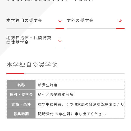
本学独自の奨学金
学外の奨学金
地方自治体・民間育英
団体奨学金
本学独自の奨学金
名称
給費生制度
種別・奨学金
給付／授業料相当額
資格・条件
在学中に災害、その他家庭の経済状況急変により、
募集時期
随時受付 ※学生課に申し出てください