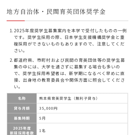
地方自治体・民間育英団体奨学金
2025年度奨学生募集案内を本学で受付したものの一例
です。奨学生採用の際、日本学生支援機構奨学金と重
複採用ができないものもありますので、注意してくだ
さい。
都道府県、市町村および民間の育英団体等の奨学生募
集の中には、大学を通さずに募集する場合も多いの
で、奨学生採用希望者は、新学期になるべく早めに直
接、出身地の教育委員会や関係方面に照会してくださ
い。
名称
熊本県育英奨学生（無利子貸与）
貸与月額
35,000円
募集時期
5月
2025年度
1名
新規採用者数