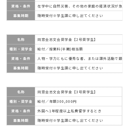
資格・条件
在学中に自然災害、その他の家庭の経済状況が急変
募集時期
随時受付※学生課に申し出てください
名称
同窓会志文会奨学金【2号奨学生】
種別・奨学金
給付／授業料(半期)相当額
資格・条件
人物・学力ともに優秀な者、または課外活動で顕著
募集時期
随時受付※学生課に申し出てください
名称
同窓会志文会奨学金【3号奨学生】
種別・奨学金
給付／年額300,000円
資格・条件
外国へ1年程度以上私費留学するとき
募集時期
随時受付※学生課に申し出てください