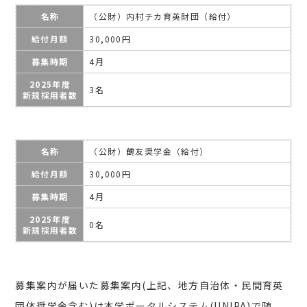
名称
（公財）内村チカ育英財団（給付）
給付月額
30,000円
募集時期
4月
2025年度
3名
新規採用者数
名称
（公財）鶴友奨学金（給付）
給付月額
30,000円
募集時期
4月
2025年度
0名
新規採用者数
募集案内が届いた募集案内(上記、地方自治体・民間育英
団体奨学金含む)は本学ポータルシステム(UNIPA)で随