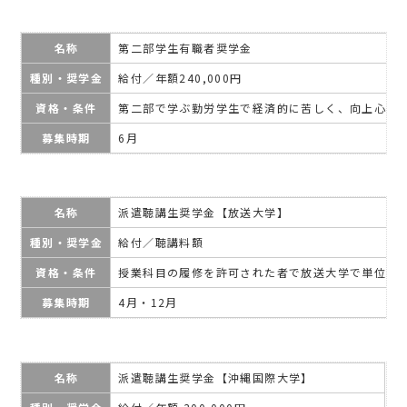
名称
第二部学生有職者奨学金
種別・奨学金
給付／年額240,000円
資格・条件
第二部で学ぶ勤労学生で経済的に苦しく、向上心が
募集時期
6月
名称
派遣聴講生奨学金【放送大学】
種別・奨学金
給付／聴講料額
資格・条件
授業科目の履修を許可された者で放送大学で単位を
募集時期
4月・12月
名称
派遣聴講生奨学金【沖縄国際大学】