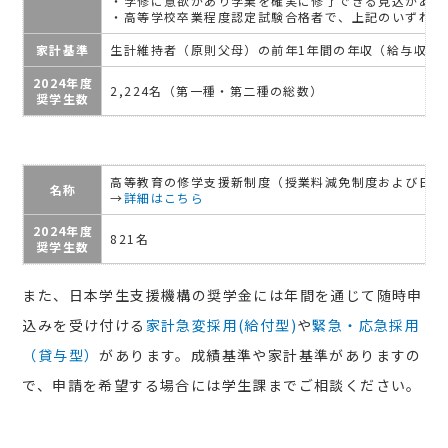
・学修に意欲があり学業を確実に修了できる見込がある
・高等学校卒業程度認定試験合格者で、上記のいずれか
家計基準
生計維持者（原則父母）の前年1年間の年収（給与収入
2024年度
2,224名（第一種・第二種の総数）
奨学生数
高等教育の修学支援新制度（授業料減免制度および日本
名称
→
詳細はこちら
2024年度
821名
奨学生数
また、日本学生支援機構の奨学金には年間を通じて随時申
込みを受け付ける
家計急変採用(給付型)
や
緊急・応急採用
（貸与型）
があります。成績基準や家計基準がありますの
で、申請を希望する場合には学生課までご相談ください。