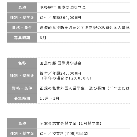
名称
肥後銀行 国際交流奨学金
種別・奨学金
給付／年額360,000円
資格・条件
経済的な援助を必要とする正規の私費外国人留学生
募集時期
6月
名称
田島司郎 国際奨学基金
給付／年額240,000円
種別・奨学金
（半年の場合は120,000円）
資格・条件
正規の私費外国人留学生、及び長期（半年または1
募集時期
10月・1月
名称
同窓会志文会奨学金【1号奨学生】
種別・奨学金
給付／授業料(半期)相当額