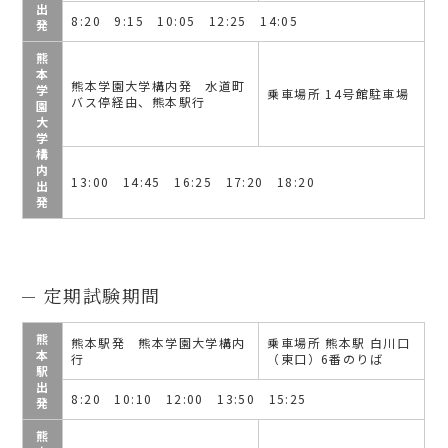
出
8:20 9:15 10:05 12:25 14:05
発
熊
本
熊本学園大学構内発 水道町
学
乗車場所 14号館駐車場
バス停経由、熊本駅行
園
大
学
構
内
13:00 14:45 16:25 17:20 18:20
出
発
定期試験期間
熊
熊本駅発 熊本学園大学構内
乗車場所 熊本駅 白川口
本
行
（東口）6番のりば
駅
出
8:20 10:10 12:00 13:50 15:25
発
熊