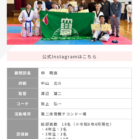
公式Instagramはこちら
顧問部長
申 明直
師範
中山 北斗
監督
渡辺 雄二
コーチ
阪上 弘一
活動場所
第二体育館テコンドー場
総部員数 18名（※令和8年4月現在）
・4年生：3名
部員数
・3年生：3名
・2年生：10名