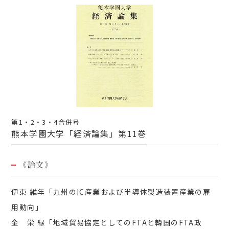
第1・2・3・4合併号
熊本学園大学「経済論集」第11巻
《論文》
伊東 維年「九州のIC産業および半導体製造装置産業の雇
用動向」
金 栄 緑「地域貿易協定としてのFTAと韓国のFTA政