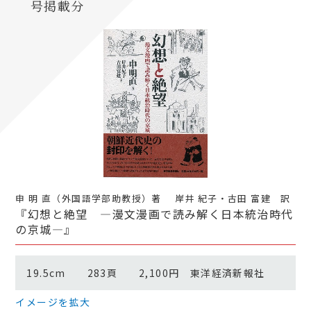
号掲載分
申 明 直（外国語学部助教授）著 岸井 紀子・古田 富建 訳
『幻想と絶望 ―漫文漫画で読み解く日本統治時代
の京城―』
19.5cm 283頁 2,100円 東洋経済新報社
イメージを拡大