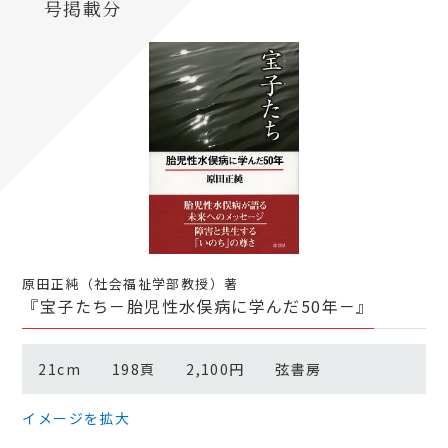
号掲載分
原田正純（社会福祉学部教授）著
『宝子たち－胎児性水俣病に学んだ50年－』
21cm 198頁 2,100円 弦書房
イメージを拡大