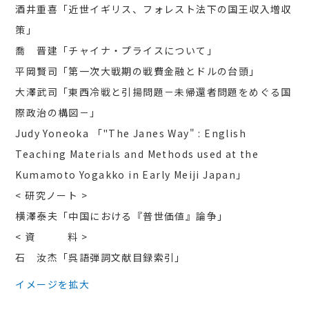
酒井重喜「近世イギリス、フォレスト法下の国王収入増収
策」
喬 晋建「チャイナ・プライスについて」
平岡賢司「第一次大戦期の戦費金融とドルの台頭」
大澤武司「東西冷戦と引揚問題－未帰還者問題をめぐる国
際政治の構図－」
Judy Yoneoka 「"The Janes Way" : English
Teaching Materials and Methods used at the
Kumamoto Yogakko in Early Meiji Japan」
< 研究ノート >
横澤泰夫「中国における『普世価値』論争」
< 資 料 >
石 汝杰「呉語弾詞文献目録索引」
イメージを拡大