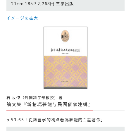
21cm 185P 2,268円 三学出版
イメージを拡大
石 汝傑（外国語学部教授）著
論文集『新巷馮夢龍与民間価値建構』
p.53-65「従語言学的視点看馮夢龍的白話著作」