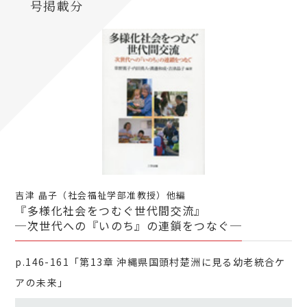
号掲載分
吉津 晶子（社会福祉学部准教授）他編
『多様化社会をつむぐ世代間交流』
─次世代への『いのち』の連鎖をつなぐ─
p.146-161「第13章 沖縄県国頭村楚洲に見る幼老統合ケ
アの未来」