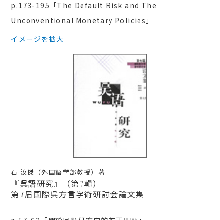
p.173-195「The Default Risk and The
Unconventional Monetary Policies」
イメージを拡大
石 汝傑（外国語学部教授）著
『呉語研究』（第7輯）
第7届国際呉方言学術研討会論文集
p.57-63「関於呉語研究史的若干問題」