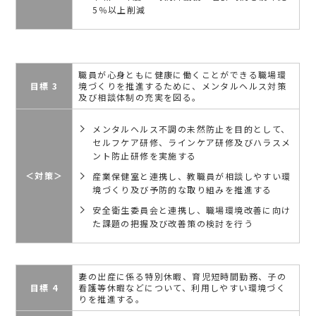
5％以上削減
職員が心身ともに健康に働くことができる職場環
目標 3
境づくりを推進するために、メンタルヘルス対策
及び相談体制の充実を図る。
メンタルヘルス不調の未然防止を目的として、
セルフケア研修、ラインケア研修及びハラスメ
ント防止研修を実施する
＜対策＞
産業保健室と連携し、教職員が相談しやすい環
境づくり及び予防的な取り組みを推進する
安全衛生委員会と連携し、職場環境改善に向け
た課題の把握及び改善策の検討を行う
妻の出産に係る特別休暇、育児短時間勤務、子の
目標 4
看護等休暇などについて、利用しやすい環境づく
りを推進する。