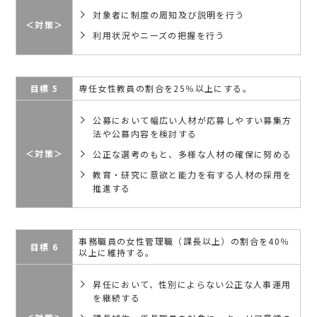
対象者に制度の周知及び説明を行う
＜対策＞
利用状況やニーズの把握を行う
目標 5
専任女性教員の割合を25％以上にする。
公募において幅広い人材が応募しやすい募集方
法や公募内容を検討する
＜対策＞
公正な選考のもと、多様な人材の確保に努める
教育・研究に意欲と能力を有する人材の採用を
推進する
事務職員の女性管理職（課長以上）の割合を40％
目標 6
以上に維持する。
昇任において、性別によらない公正な人事運用
を継続する