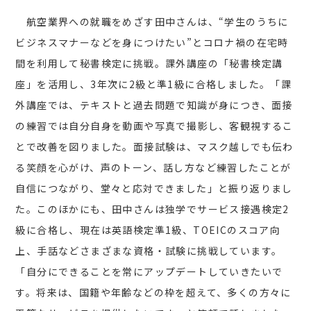
航空業界への就職をめざす田中さんは、“学生のうちに
ビジネスマナーなどを身につけたい”とコロナ禍の在宅時
間を利用して秘書検定に挑戦。課外講座の「秘書検定講
座」を活用し、3年次に2級と準1級に合格しました。「課
外講座では、テキストと過去問題で知識が身につき、面接
の練習では自分自身を動画や写真で撮影し、客観視するこ
とで改善を図りました。面接試験は、マスク越しでも伝わ
る笑顔を心がけ、声のトーン、話し方など練習したことが
自信につながり、堂々と応対できました」と振り返りまし
た。このほかにも、田中さんは独学でサービス接遇検定2
級に合格し、現在は英語検定準1級、TOEICのスコア向
上、手話などさまざまな資格・試験に挑戦しています。
「自分にできることを常にアップデートしていきたいで
す。将来は、国籍や年齢などの枠を超えて、多くの方々に