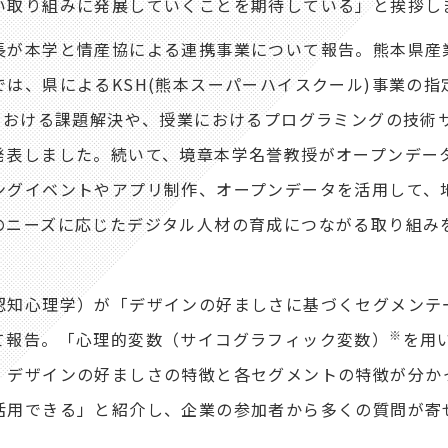
い取り組みに発展していくことを期待している」と挨拶し
が本学と情産協による連携事業について報告。熊本県産
は、県によるKSH(熊本スーパーハイスクール)事業の指
における課題解決や、授業におけるプログラミングの技術
発表しました。続いて、境章本学名誉教授がオープンデー
ングイベントやアプリ制作、オープンデータを活用して、
のニーズに応じたデジタル人材の育成につながる取り組み
知心理学）が「デザインの好ましさに基づくセグメンテ
※
て報告。「心理的変数（サイコグラフィック変数）
を用
、デザインの好ましさの特徴と各セグメントの特徴が分か
活用できる」と紹介し、企業の参加者から多くの質問が寄