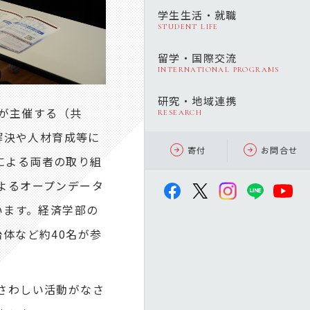
学生生活・就職
STUDENT LIFE
留学・国際交流
INTERNATIONAL PROGRAMS
研究・地域連携
）が主催する（共
RESEARCH
題解決や人材育成等に
寄付
お問合せ
携による両者の取り組
よるオープンデータ
います。経済学部の
体など約40名が参
さわしい活動がなさ