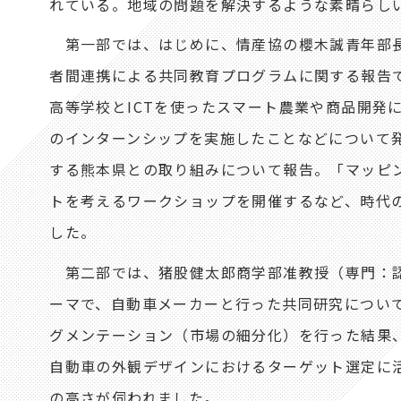
れている。地域の問題を解決するような素晴らし
第一部では、はじめに、情産協の櫻木誠青年部長
者間連携による共同教育プログラムに関する報告で
高等学校とICTを使ったスマート農業や商品開発
のインターンシップを実施したことなどについて
する熊本県との取り組みについて報告。「マッピ
トを考えるワークショップを開催するなど、時代
した。
第二部では、猪股健太郎商学部准教授（専門：認
ーマで、自動車メーカーと行った共同研究につい
グメンテーション（市場の細分化）を行った結果
自動車の外観デザインにおけるターゲット選定に
の高さが伺われました。