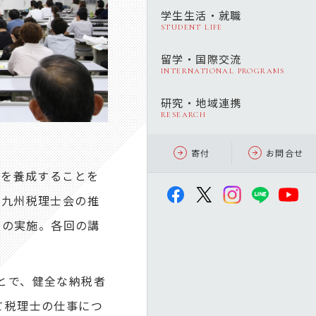
学生生活・就職
STUDENT LIFE
留学・国際交流
INTERNATIONAL PROGRAMS
研究・地域連携
RESEARCH
寄付
お問合せ
員を養成することを
南九州税理士会の推
目の実施。各回の講
とで、健全な納税者
て税理士の仕事につ