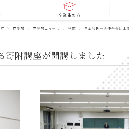
方
卒業生の方
学院
商学部
商学部ニュース
学部
日本税理士会連合会によ
る寄附講座が開講しました