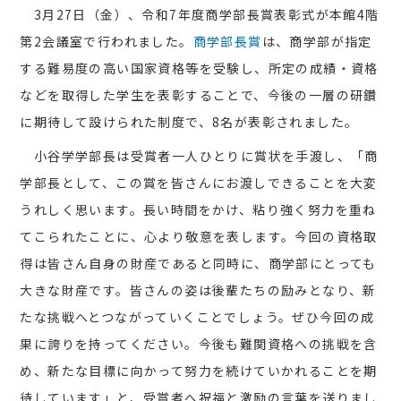
3月27日（金）、令和7年度商学部長賞表彰式が本館4階
第2会議室で行われました。
商
学部長賞
は、商学部が指定
する難易度の高い国家資格等を受験し、所定の成績・資格
などを取得した学生を表彰することで、今後の一層の研鑽
に期待して設けられた制度で、8名が表彰されました。
小谷学学部長は受賞者一人ひとりに賞状を手渡し、「商
学部長として、この賞を皆さんにお渡しできることを大変
うれしく思います。長い時間をかけ、粘り強く努力を重ね
てこられたことに、心より敬意を表します。今回の資格取
得は皆さん自身の財産であると同時に、商学部にとっても
大きな財産です。皆さんの姿は後輩たちの励みとなり、新
たな挑戦へとつながっていくことでしょう。ぜひ今回の成
果に誇りを持ってください。今後も難関資格への挑戦を含
め、新たな目標に向かって努力を続けていかれることを期
待しています」と、受賞者へ祝福と激励の言葉を送りまし