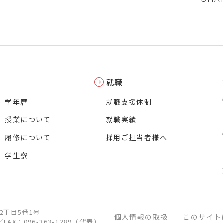
就職
学年暦
就職支援体制
授業について
就職実績
履修について
採用ご担当者様へ
学生寮
江2丁目5番1号
個人情報の取扱
このサイト
／
FAX：096-363-1289（代表）