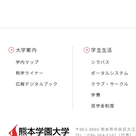
大学案内
学生生活
学内マップ
シラバス
熊学ライナー
ポータルシステム
広報デジタルブック
クラブ・サークル
学費
奨学金制度
〒862-8680 熊本市中央区大
TEL：096-364-5161（代表）