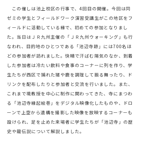
この催しは池上校区の行事で、4回目の開催。今回は同
ゼミの学生とフィールドワーク演習受講生がこの地区をフ
ィールドに活動している縁で、初めての参加となりまし
た。当日はＪＲ九州主催の「ＪＲ九州ウォーキング」も行
なわれ、目的地のひとつである「池辺寺跡」には700名ほ
どの参加者が訪れました。快晴で汗ばむ陽気のなか、到着
した参加者は冷たい飲料や食事のコーナーに列を作り、学
生たちが西区で捕れた猪や鹿を調理して振る舞ったり、ド
リンクを配布したりと参加者と交流を行いました。また、
これまで境教授を中心に制作に関わってきた、寺にまつわ
る「池辺寺縁起絵巻」をデジタル映像化したものや、ドロ
ーンで上空から遺構を撮影した映像を放映するコーナーも
設けられ、足を止めた来場者に学生たちが「池辺寺」の歴
史や龍伝説について解説しました。