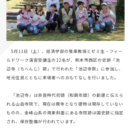
5月11日（土）、経済学部の境章教授とゼミ生・フィー
ルドワーク演習受講生の12名が、熊本市西区の史跡「池
辺寺（ちへんじ）跡」で行われた「池辺寺祭」に参加し、
地元住民とともに来場者へのおもてなしを行いました。
「池辺寺」は奈良時代初頭（和銅年間）の創建と伝えら
れる山岳寺院で、現在は廃寺となり建物は現存していない
ものの、金峰山系の南東斜面にある寺院跡は国史跡に指定
され、保存整備が行われています。