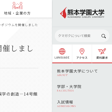
地域・企業の方
ンポジウムを開催しました
開催しまし
アクセス
資料請求
LANGUAGE
熊本学園大学について
ABOUT
学部・大学院
FACULTIES
俣学の創造―14号館
入試情報
ADMISSIONS