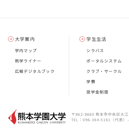
大学案内
学生生活
学内マップ
シラバス
熊学ライナー
ポータルシステム
広報デジタルブック
クラブ・サークル
学費
奨学金制度
〒862-8680 熊本市中央区大
TEL：096-364-5161（代表）