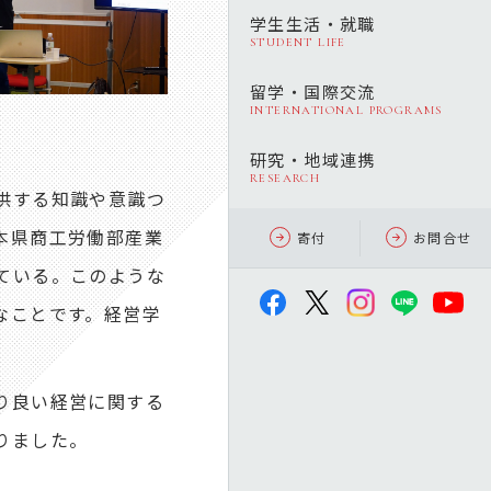
学生生活・就職
STUDENT LIFE
留学・国際交流
INTERNATIONAL PROGRAMS
研究・地域連携
RESEARCH
供する知識や意識つ
本県商工労働部産業
寄付
お問合せ
ている。このような
なことです。経営学
り良い経営に関する
りました。