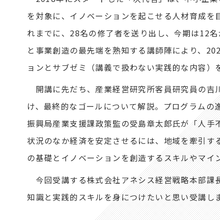
を対象に、イノベーションを起こせる人材育成を
れまでに、28名の修了者を送り出し、今期は12
と事業創造の最先端を熟知する講師陣により、202
ョンとサブゼミ（講義で扱わない実践的な内容）
開講に先だち、産業経営研究所客員研究員の吉川
け、最終的なゴールについて解説。プログラムの
振興局産業支援課政策監の受島章太郎氏が「人手
状況のなか経済を安定させるには、地域を牽引す
の基礎とイノベーションを創造するスキルやマイ
今回受講する株式会社アネシス経営戦略本部課長
知識と実践的スキルを身につけたいと思い受講し