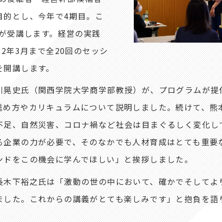
目的とし、今年で4期目。こ
名が受講します。経営の実践
2年3月まで全20回のセッシ
を開講します。
晃史氏（関西学院大学商学部教授）が、プログラムが提
進め方やカリキュラムについて説明しました。続けて、熊
不足、自然災害、コロナ禍など社会は目まぐるしく変化し
る企業の力が必要で、そのなかでも人材育成はとても重要
ンドをこの機会に学んでほしい」と挨拶しました。
木下裕之氏は「激動の世の中において、確かでそしてよ
ました。これからの講義がとても楽しみです」と抱負を語