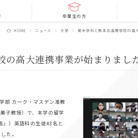
方
卒業生の方
HOME
ニュース
大学
英米学科と熊本北高等学校の高
校の高大連携事業が始まりまし
学部 カーク・マスデン准教
久美子教授）で、本学の留学
高」）英語科の生徒43名と
ました。