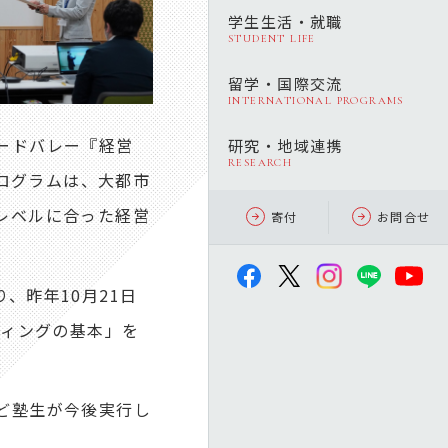
学生生活・就職
STUDENT LIFE
留学・国際交流
INTERNATIONAL PROGRAMS
ードバレー『経営
研究・地域連携
RESEARCH
プログラムは、大都市
レベルに合った経営
寄付
お問合せ
、昨年10月21日
ティングの基本」を
ど塾生が今後実行し