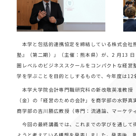
本学と包括的連携協定を締結している株式会社熊
塾』（第二期）」（主催：熊本県）が、2 月13
圏レベルのビジネススクールをコンパクトな経営
学を学ぶことを目的としするもので、今年度は12
本学大学院会計専門職研究科の新改敬英准教授（
（金）の「経営のための会計」を商学部の水野真実
商学部の吉川勝広教授（専門：流通論、マーケテ
今回の最終講義では、これまでの学びを通して得
ようと考えている構想を発表しました。発表後、