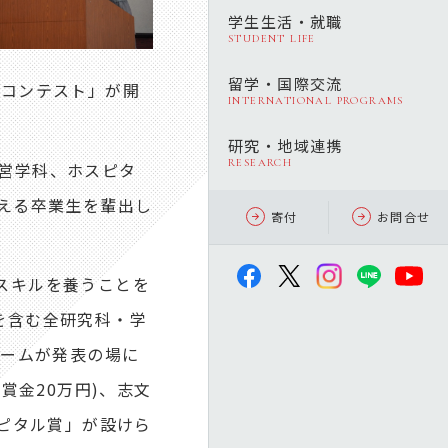
学生生活・就職
STUDENT LIFE
留学・国際交流
ンコンテスト」が開
INTERNATIONAL PROGRAMS
研究・地域連携
RESEARCH
経営学科、ホスピタ
超える卒業生を輩出し
寄付
お問合せ
スキルを養うことを
を含む全研究科・学
チームが発表の場に
賞金20万円)、志文
ャピタル賞」が設けら