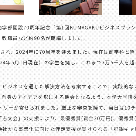
学部開設70周年記念「第1回KUMAGAKUビジネスプラ
教職員など約90名が聴講しました。
され、2024年に70周年を迎えました。現在は商学科と
2024年5月1日現在）の学生を擁し、これまで3万5千人を
ビジネスを通じた解決方法を考案することで、実践的な
て自身のアイデアを形にする機会となるよう、本学大学院
トリーが寄せられました。厳正な審査を経て、当日は10
文会」の支援により、最優秀賞(賞金30万円)、優秀賞(
式会社から事業化に向けた伴走支援が受けられる「肥銀キ