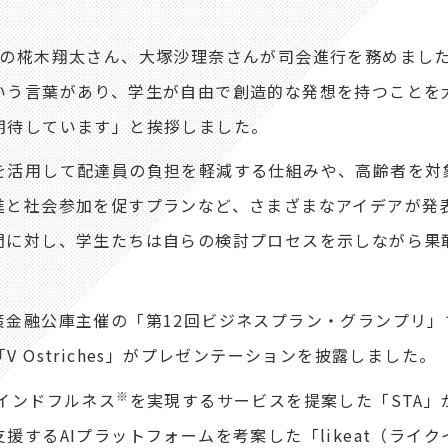
の椛木翔太さん、大塚沙理奈さんが司会進行を務めまし
いう言葉があり、学生が自由で創造的な発想を持つことを
期待しています」と挨拶しました。
活用して配達員の負担を軽減する仕組みや、高齢者を対
進と社会参加を促すプランなど、さまざまなアイデアが発
問に対し、学生たちは自らの検討プロセスを示しながら果
金融公庫主催の「第12回ビジネスプラン・グランプリ」
Ostriches」がプレゼンテーションを披露しました。
※
インドフルネス
を実現するサービスを提案した「STA」
するAIプラットフォームを考案した「likeat（ライ