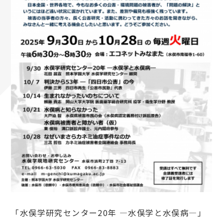
「⽔俣学研究センター20年 ―⽔俣学と⽔俣病―」