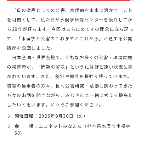
「負の遺産としての公害、⽔俣病を未来に活かす」こと
を⽬的として、私たちが⽔俣学研究センターを設⽴してか
ら20年が経ちます。今回はあらためてその理念に⽴ち戻っ
て、「⽔俣学と公害のこれまでとこれから」と題する公開
講座を企画しました。
⽇本全国・世界各地で、今もなお多くの公害・環境問題
の被害者が、「問題の解決」というにはほど遠い状況に置
かれています。また、差別や偏⾒も根強く残っています。
被害の当事者の⽅々、⻑く公害研究・活動に携わってきた
⽅々のお話を聞きながら、みなさんと⼀緒に考える機会と
したいと思います。どうぞご参加ください。
開催日程：
2025年9月30日（火）
会 場：
エコネットみなまた（熊本県⽔俣市南福寺
60）