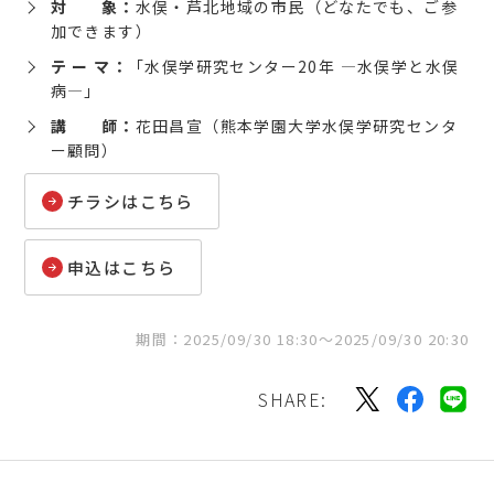
対 象：
水俣・芦北地域の市民（どなたでも、ご参
加できます）
テ ー マ：
「⽔俣学研究センター20年 ―⽔俣学と⽔俣
病―」
講 師：
花田昌宣（熊本学園大学水俣学研究センタ
ー顧問）
チラシはこちら
申込はこちら
期間：2025/09/30 18:30〜2025/09/30 20:30
SHARE: