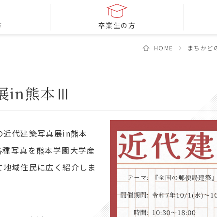
方
卒業生の方
HOME
まちかど
in熊本Ⅲ
近代建築写真展in熊本
各種写真を熊本学園大学産
て地域住民に広く紹介しま