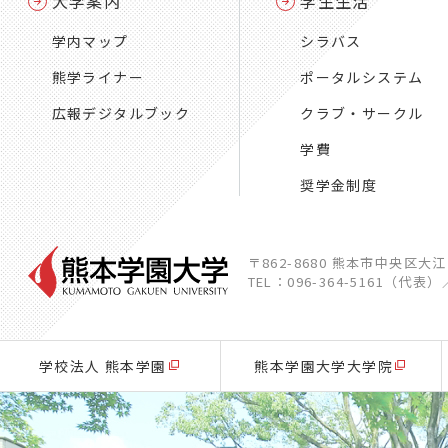
大学案内
学生生活
学内マップ
シラバス
熊学ライナー
ポータルシステム
広報デジタルブック
クラブ・サークル
学費
奨学金制度
〒862-8680 熊本市中央区大
TEL：096-364-5161（代表）
学校法人 熊本学園
熊本学園大学大学院