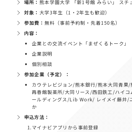
場所：
熊本学園大学 「新1号館 みらい」 ス
対象：
大学3年生（1・2年生も歓迎）
参加費：
無料（事前予約制・先着150名）
内容：
企業との交流イベント「まぜくるトーク」
企業説明
個別相談
参加企業（予定）：
カウテレビジョン/熊本銀行/熊本大同青果/
再春館製薬所/大同リース/西田鉄工/ハイコム
ールディングス/Lib Work/ レイメイ藤
か
申込方法：
マイナビアプリから事前登録