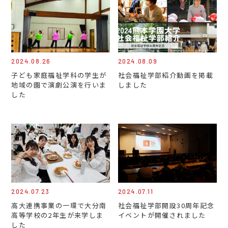
2024.08.26
2024.08.09
子ども家庭福祉学科の学生が
社会福祉学部紹介動画を掲載
地域の園で演劇公演を行いま
しました
した
2024.07.23
2024.07.11
高大連携事業の一環で大分南
社会福祉学部開設30周年記念
高等学校の2年生が来学しま
イベントが開催されました
した