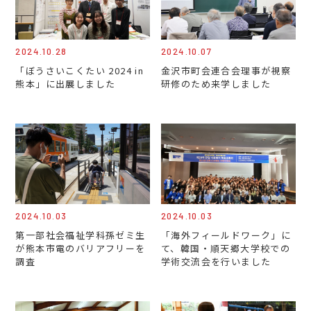
2024.10.28
2024.10.07
「ぼうさいこくたい 2024 in
金沢市町会連合会理事が視察
熊本」に出展しました
研修のため来学しました
2024.10.03
2024.10.03
第一部社会福祉学科孫ゼミ生
「海外フィールドワーク」に
が熊本市電のバリアフリーを
て、韓国・順天郷大学校での
調査
学術交流会を行いました