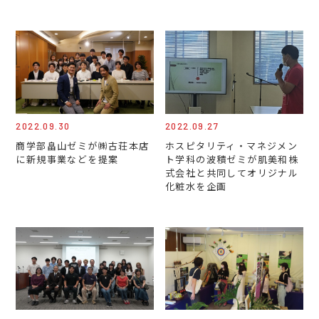
2022.09.30
2022.09.27
商学部畠山ゼミが㈱古荘本店
ホスピタリティ・マネジメン
に新規事業などを提案
ト学科の波積ゼミが肌美和株
式会社と共同してオリジナル
化粧水を企画