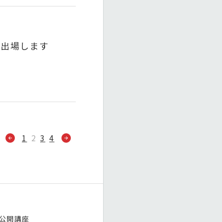
に出場します
1
2
3
4
公開講座