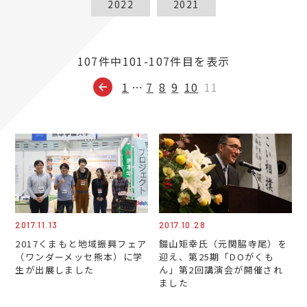
2022
2021
107件中101-107件目を表示
1
…
7
8
9
10
11
2017.11.13
2017.10.28
2017くまもと地域振興フェア
錣山矩幸氏（元関脇寺尾）を
（ワンダーメッセ熊本）に学
迎え、第25期「DOがくも
生が出展しました
ん」第2回講演会が開催され
ました