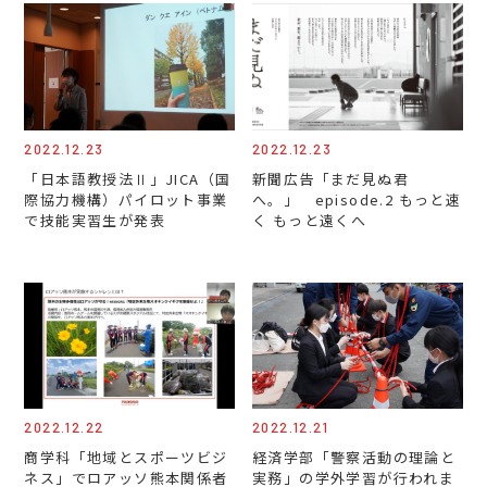
2022.12.23
2022.12.23
「日本語教授法Ⅱ」JICA（国
新聞広告「まだ見ぬ君
際協力機構）パイロット事業
へ。」 episode.2 もっと速
で技能実習生が発表
く もっと遠くへ
2022.12.22
2022.12.21
商学科「地域とスポーツビジ
経済学部「警察活動の理論と
ネス」でロアッソ熊本関係者
実務」の学外学習が行われま