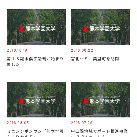
2016.10.18
2016.08.22
第１５期水俣学講義が始まり
宮北ゼミ、美里町を訪問
ました
2016.08.05
2016.07.29
ミニシンポジウム「熊本地震
中山間地域サポート推進事業
をふりかえる」
に採択されました