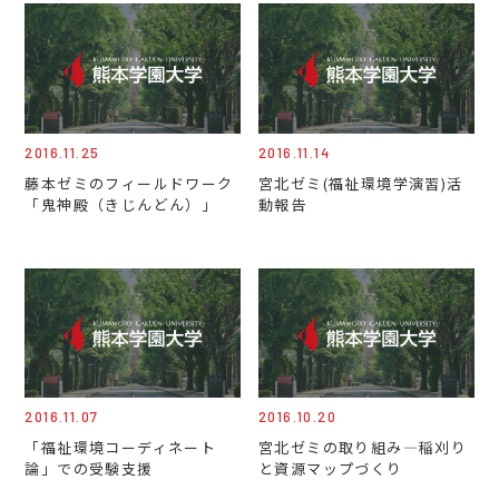
2016.11.25
2016.11.14
藤本ゼミのフィールドワーク
宮北ゼミ(福祉環境学演習)活
「鬼神殿（きじんどん）」
動報告
2016.11.07
2016.10.20
「福祉環境コーディネート
宮北ゼミの取り組み―稲刈り
論」での受験支援
と資源マップづくり