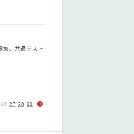
型選抜、共通テスト
26
27
28
29