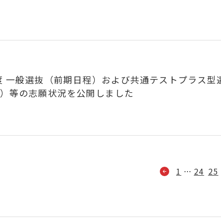
年度 一般選抜（前期日程）および共通テストプラス
程）等の志願状況を公開しました
1
…
24
25