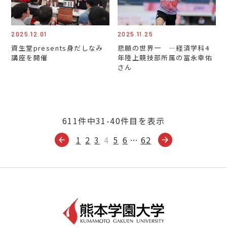
2025.12.01
2025.11.25
資生堂presents身だしなみ
悲願の世界一 ―経済学科4
講座を開催
年陸上競技部所属の冨永幸佑
さん
611件中31-40件目を表示
1
2
3
4
5
6
…
62