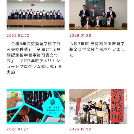
2026.02.02
2026.01.28
「令和8年度交換留学留学許
令和7年度 田島司郎国際奨学
可書交付式」「令和7年度短
基金奨学金授与式を行いまし
期認定留学留学許可書交付
た
式」「令和7年度アメリカシ
ョートプログラム結団式」を
実施
2026.01.27
2025.12.22